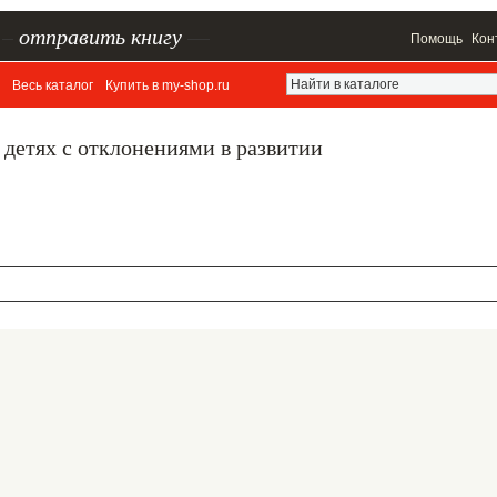
–
отправить книгу
—
Помощь
Кон
Весь каталог
Купить в my-shop.ru
 детях с отклонениями в развитии