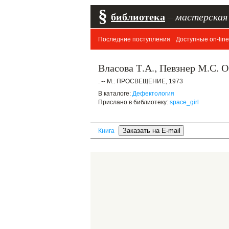
§
библиотека
–
мастерская
Последние поступления
Доступные on-line
Власова Т.А., Певзнер М.С. О
. -- М.: ПРОСВЕЩЕНИЕ, 1973
В каталоге:
Дефектология
Прислано в библиотеку:
space_girl
Книга