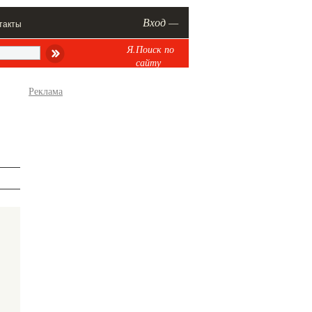
Вход —
такты
Я.Поиск по
сайту
Реклама