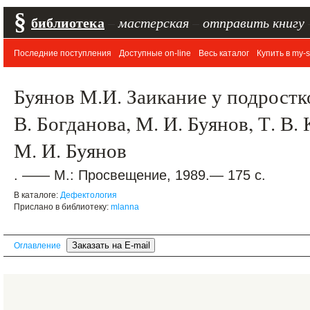
§
библиотека
–
мастерская
–
отправить книгу
Последние поступления
Доступные on-line
Весь каталог
Купить в my-s
Буянов М.И. Заикание у подростков
В. Богданова, М. И. Буянов, Т. В.
М. И. Буянов
. —— М.: Просвещение, 1989.— 175 с.
В каталоге:
Дефектология
Прислано в библиотеку:
mlanna
Оглавление