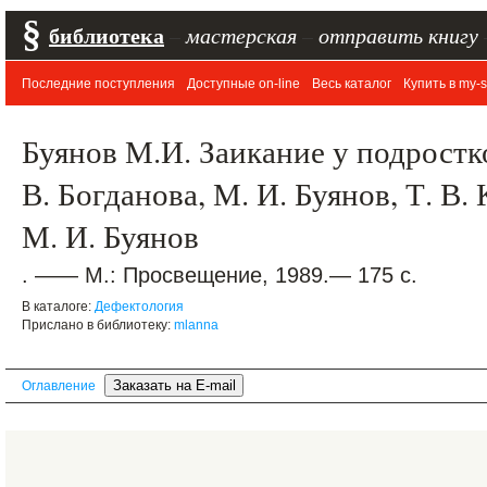
§
библиотека
–
мастерская
–
отправить книгу
Последние поступления
Доступные on-line
Весь каталог
Купить в my-s
Буянов М.И. Заикание у подростков
В. Богданова, М. И. Буянов, Т. В.
М. И. Буянов
. —— М.: Просвещение, 1989.— 175 с.
В каталоге:
Дефектология
Прислано в библиотеку:
mlanna
Оглавление