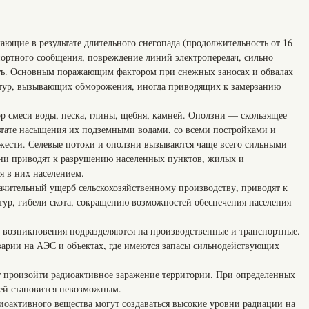
ающие в результате длительного снегопада (продолжительность от 16
портного сообщения, повреждение линий электропередач, сильно
сть. Основным поражающим фактором при снежных заносах и обвалах
атур, вызывающих обморожения, иногда приводящих к замерзанию
ор смеси воды, песка, глины, щебня, камней. Оползни — скользящее
ьтате насыщения их подземными водами, со всеми постройками и
жести. Селевые потоки и оползни вызываются чаще всего сильными
они приводят к разрушению населенных пунктов, жилых и
 в них населением.
начительный ущерб сельскохозяйственному производству, приводят к
ур, гибели скота, сокращению возможностей обеспечения населения
х возникновения подразделяются на производственные и транспортные.
варии на АЭС и объектах, где имеются запасы сильнодействующих
т произойти радиоактивное заражение территории. При определенных
ей становится невозможным.
иоактивного вещества могут создаваться высокие уровни радиации на