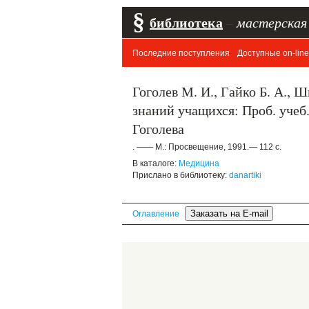
§
библиотека
–
мастерская
Последние поступления
Доступные on-line
Гоголев М. И., Гайко Б. А., 
знаний учащихся: Проб. учеб. 
Гоголева
. —— М.: Просвещение, 1991.— 112 с.
В каталоге:
Медицина
Прислано в библиотеку:
danartiki
Оглавление