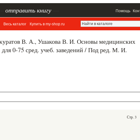
–
отправить книгу
—
Помощь
Кон
Весь каталог
Купить в my-shop.ru
Шкуратов В. А., Ушакова В. И. Основы медицинских
для 0-75 сред. учеб. заведений / Под ред. М. И.
Стр. 3