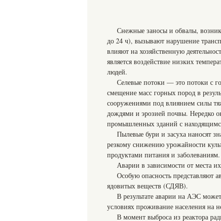
Снежные заносы и обвалы, возник
до 24 ч), вызывают нарушение транс
влияют на хозяйственную деятельно
является воздействие низких темпер
людей.
Селевые потоки — это потоки с г
смещение масс горных пород в резул
сооружениями под влиянием силы тя
дождями и эрозией почвы. Нередко 
промышленных зданий с находящимся
Пылевые бури и засуха наносят з
резкому снижению урожайности культ
продуктами питания и заболеваниям.
Аварии в зависимости от места и
Особую опасность представляют а
ядовитых веществ (СДЯВ).
В результате аварии на АЭС може
условиях проживание населения на н
В момент выброса из реактора рад