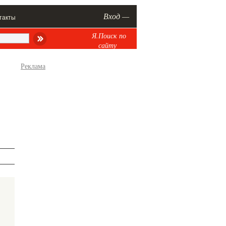
Вход —
такты
Я.Поиск по
сайту
Реклама