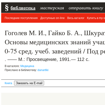
§
библиотека
–
мастерская
–
отправить книгу
Последние поступления
Доступные on-line
Весь каталог
Купить в my-s
Гоголев М. И., Гайко Б. А., Шкура
Основы медицинских знаний учащ
0-75 сред. учеб. заведений / Под р
. —— М.: Просвещение, 1991.— 112 с.
В каталоге:
Медицина
Прислано в библиотеку:
danartiki
Книга