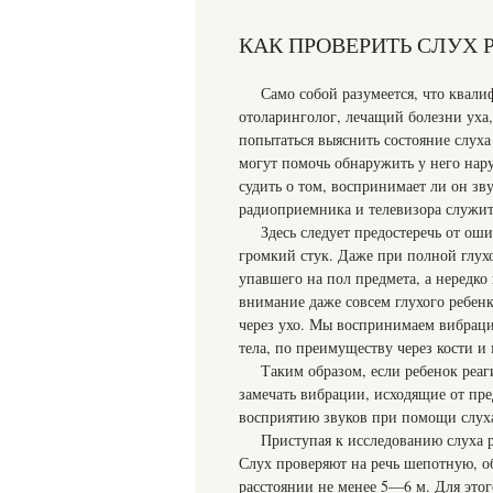
КАК ПРОВЕРИТЬ СЛУХ 
Само собой разумеется, что квал
отоларинголог, лечащий болезни уха, 
попытаться выяснить состояние слуха
могут помочь обнаружить у него нар
судить о том, воспринимает ли он з
радиоприемника и телевизора служит 
Здесь следует предостеречь от ош
громкий стук. Даже при полной глухо
упавшего на пол предмета, а нередко 
внимание даже совсем глухого ребенк
через ухо. Мы воспринимаем вибраци
тела, по преимуществу через кости 
Таким образом, если ребенок реаг
замечать вибрации, исходящие от пре
восприятию звуков при помощи слух
Приступая к исследованию слуха р
Слух проверяют на речь шепотную, о
расстоянии не менее 5—6 м. Для этог