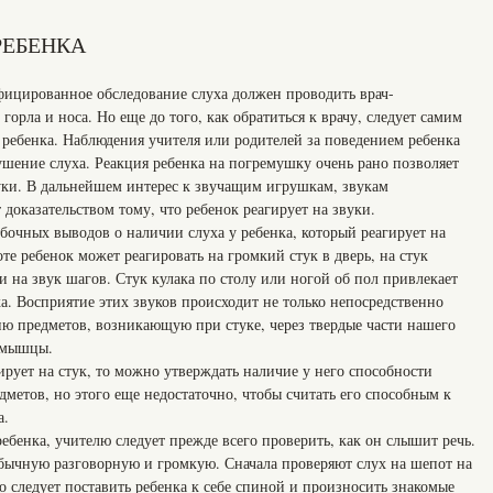
РЕБЕНКА
ифицированное обследование слуха должен проводить врач-
горла и носа. Но еще до того, как обратиться к врачу, следует самим
 ребенка. Наблюдения учителя или родителей за поведением ребенка
ушение слуха. Реакция ребенка на погремушку очень рано позволяет
вуки. В дальнейшем интерес к звучащим игрушкам, звукам
доказательством тому, что ребенок реагирует на звуки.
ибочных выводов о наличии слуха у ребенка, который реагирует на
те ребенок может реагировать на громкий стук в дверь, на стук
и на звук шагов. Стук кулака по столу или ногой об пол привлекает
а. Восприятие этих звуков происходит не только непосредственно
ю предметов, возникающую при стуке, через твердые части нашего
и мышцы.
ирует на стук, то можно утверждать наличие у него способности
дметов, но этого еще недостаточно, чтобы считать его способным к
а.
ебенка, учителю следует прежде всего проверить, как он слышит речь.
бычную разговорную и громкую. Сначала проверяют слух на шепот на
о следует поставить ребенка к себе спиной и произносить знакомые