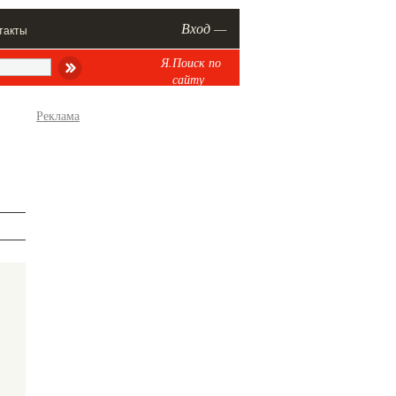
Вход —
такты
Я.Поиск по
сайту
Реклама