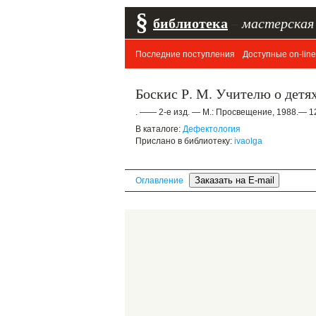
§
библиотека
–
мастерская
Последние поступления
Доступные on-line
Боскис Р. М. Учителю о детя
. —— 2-е изд. — М.: Просвещение, 1988.— 12
В каталоге:
Дефектология
Прислано в библиотеку:
ivaolga
Оглавление