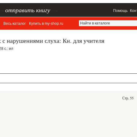
–
отправить книгу
—
Помощь
Кон
Весь каталог
Купить в my-shop.ru
х с нарушениями слуха: Кн. для учителя
8 с.: ил
Стр. 55