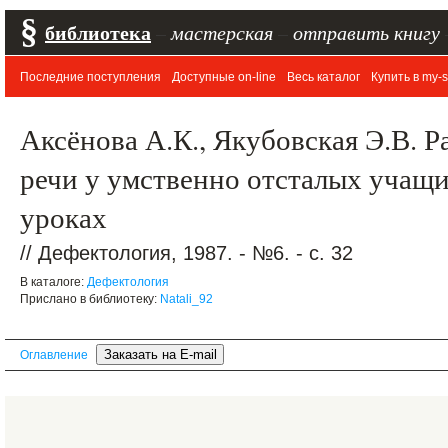
§
библиотека
–
мастерская
–
отправить книгу
Последние поступления
Доступные on-line
Весь каталог
Купить в my-s
Аксёнова А.К., Якубовская Э.В. Р
речи у умственно отсталых учащ
уроках
// Дефектология, 1987. - №6. - с. 32
В каталоге:
Дефектология
Прислано в библиотеку:
Natali_92
Оглавление