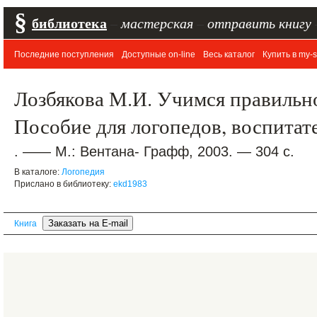
§
библиотека
–
мастерская
–
отправить книгу
Последние поступления
Доступные on-line
Весь каталог
Купить в my-s
Лозбякова М.И. Учимся правильно
Пособие для логопедов, воспитат
. —— М.: Вентана- Графф, 2003. — 304 с.
В каталоге:
Логопедия
Прислано в библиотеку:
ekd1983
Книга