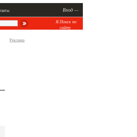
Вход —
такты
Я.Поиск по
сайту
Реклама