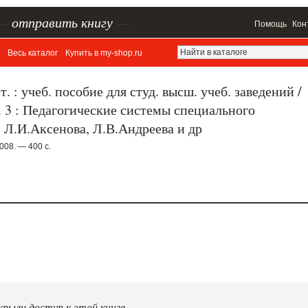
–
отправить книгу
—
Помощь
Кон
Весь каталог
Купить в my-shop.ru
т. : учеб. пособие для студ. высш. учеб. заведений /
. 3 : Педагогические системы специального
, Л.И.Аксенова, Л.В.Андреева и др
008. — 400 с.
рыли доступ к этой книге.