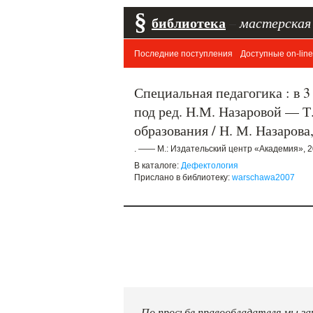
§
библиотека
–
мастерская
Последние поступления
Доступные on-line
Специальная педагогика : в 3 
под ред. Н.М. Назаровой — Т
образования / Н. М. Назарова
. —— М.: Издательский центр «Академия», 2
В каталоге:
Дефектология
Прислано в библиотеку:
warschawa2007
По просьбе правообладателя мы зак