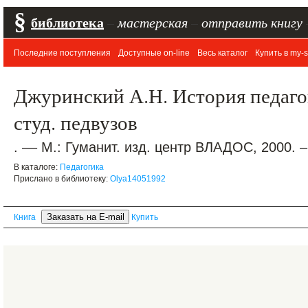
§
библиотека
–
мастерская
–
отправить книгу
Последние поступления
Доступные on-line
Весь каталог
Купить в my-s
Джуринский А.Н. История педагог
студ. педвузов
. –– М.: Гуманит. изд. центр ВЛАДОС, 2000. –
В каталоге:
Педагогика
Прислано в библиотеку:
Olya14051992
Книга
Купить