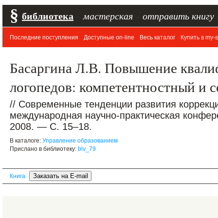
§
библиотека
–
мастерская
–
отправить книгу
Последние поступления
Доступные on-line
Весь каталог
Купить в my-s
Басаргина Л.В. Повышение квали
логопедов: компетентностный и 
// Современные тенденции развития коррекци
международная научно-практическая конфер
2008. — С. 15–18.
В каталоге:
Управление образованием
Прислано в библиотеку:
blv_79
Книга