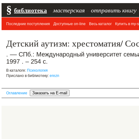
§
библиотека
–
мастерская
–
отправить книгу
Последние поступления
Доступные on-line
Весь каталог
Купить в my-s
Детский аутизм: хрестоматия/ С
. –– СПб.: Международный университет семьи
1997 . – 254 с.
В каталоге:
Психология
Прислано в библиотеку:
erezn
Оглавление