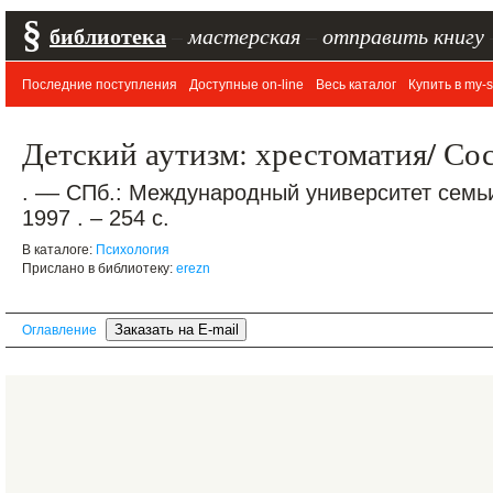
§
библиотека
–
мастерская
–
отправить книгу
Последние поступления
Доступные on-line
Весь каталог
Купить в my-s
Детский аутизм: хрестоматия/ С
. –– СПб.: Международный университет семьи
1997 . – 254 с.
В каталоге:
Психология
Прислано в библиотеку:
erezn
Оглавление