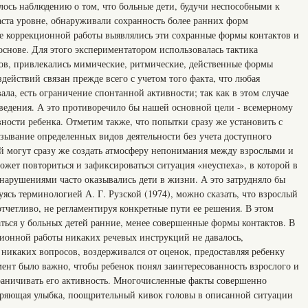
лось наблюдению о том, что больные дети, будучи неспособными к
ста уровне, обнаруживали сохранность более ранних форм
пе коррекционной работы выявлялись эти сохранные формы контактов и
основе. Для этого экспериментатором использовалась тактика
тов, привлекались мимические, ритмические, действенные формы
действий связан прежде всего с учетом того факта, что любая
ала, есть ограничение спонтанной активности; так как в этом случае
ведения. А это противоречило бы нашей основной цели - всемерному
ности ребенка. Отметим также, что попытки сразу же установить с
зывание определенных видов деятельности без учета доступного
 могут сразу же создать атмосферу непонимания между взрослыми и
может повториться и зафиксироваться ситуация «неуспеха», в которой в
арушениями часто оказывались дети в жизни. А это затрудняло бы
уясь терминологией А. Г. Рузской (1974), можно сказать, что взрослый
тчетливо, не регламентируя конкретные пути ее решения. В этом
ться у больных детей ранние, менее совершенные формы контактов. В
ционной работы никаких речевых инструкций не давалось,
ь никаких вопросов, воздерживался от оценок, предоставляя ребенку
ент было важно, чтобы ребенок понял заинтересованность взрослого и
раничивать его активность. Многочисленные факты совершенно
добряющая улыбка, поощрительный кивок головы в описанной ситуации