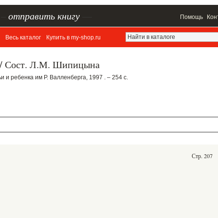
–
отправить книгу
—
Помощь
Кон
Весь каталог
Купить в my-shop.ru
я/ Сост. Л.М. Шипицына
 и ребенка им Р. Валленберга, 1997 . – 254 с.
Стр. 207