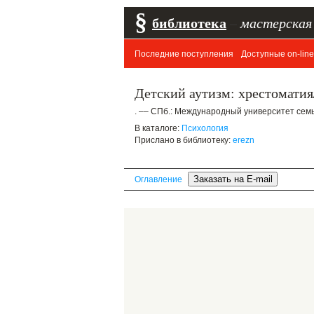
§
библиотека
–
мастерская
Последние поступления
Доступные on-line
Детский аутизм: хрестомати
. –– СПб.: Международный университет семьи
В каталоге:
Психология
Прислано в библиотеку:
erezn
Оглавление