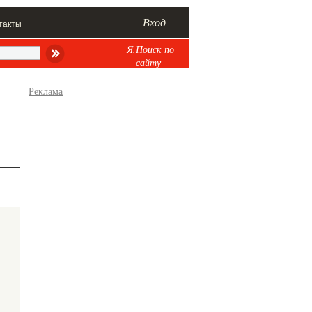
Вход —
такты
Я.Поиск по
сайту
Реклама