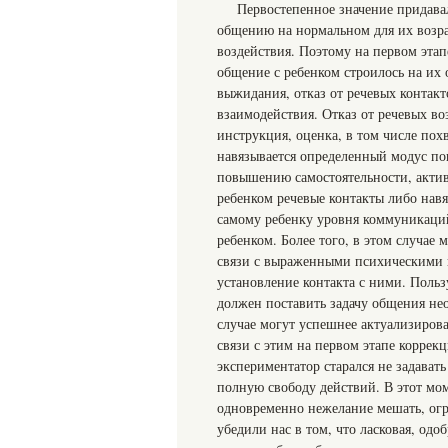
Первостепенное значение придава
общению на нормальном для их возра
воздействия. Поэтому на первом эта
общение с ребенком строилось на их 
выжидания, отказ от речевых контак
взаимодействия. Отказ от речевых воз
инструкция, оценка, в том числе похв
навязывается определенный модус по
повышению самостоятельности, актив
ребенком речевые контакты либо навя
самому ребенку уровня коммуникаций
ребенком. Более того, в этом случае 
связи с выраженными психическими н
установление контакта с ними. Польз
должен поставить задачу общения нео
случае могут успешнее актуализирова
связи с этим на первом этапе коррек
экспериментатор старался не задават
полную свободу действий. В этот мом
одновременно нежелание мешать, ог
убедили нас в том, что ласковая, о