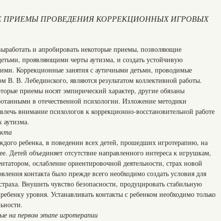
Е ПРИЕМЫ ПРОВЕДЕНИЯ КОРРЕКЦИОННЫХ ИГРОВЫХ
выработать и апробировать некоторые приемы, позволяющие
 детьми, проявляющими черты аутизма, и создать устойчивую
ними. Коррекционные занятия с аутичными детьми, проводимые
м В. В. Лебединского, являются результатом коллективной работы.
оторые приемы носят эмпирический характер, другие обязаны
ботанными в отечественной психологии. Изложение методики
влечь внимание психологов к коррекционно-восстановительной работе
 аутизма.
акта
ждого ребенка, в поведении всех детей, прошедших игротерапию, на
ее. Детей объединяет отсутствие направленного интереса к игрушкам,
ентатором, ослабление ориентировочной деятельности, страх новой
новления контакта было прежде всего необходимо создать условия для
страха. Внушить чувство безопасности, продуцировать стабильную
ребенку уровня. Устанавливать контакты с ребенком необходимо только
ьности.
ые на первом этапе игротерапии