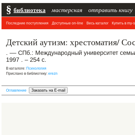
§
библиотека
–
мастерская
–
отправить книгу
Последние поступления
Доступные on-line
Весь каталог
Купить в my-s
Детский аутизм: хрестоматия/ С
. –– СПб.: Международный университет семьи
1997 . – 254 с.
В каталоге:
Психология
Прислано в библиотеку:
erezn
Оглавление