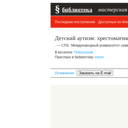
§
библиотека
–
мастерская
Последние поступления
Доступные on-line
Детский аутизм: хрестомати
. –– СПб.: Международный университет семьи
В каталоге:
Психология
Прислано в библиотеку:
erezn
Оглавление