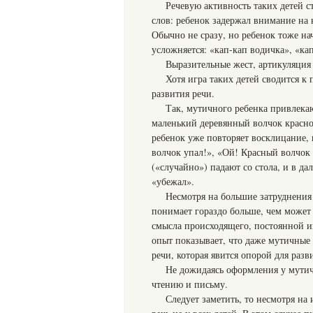
Речевую активность таких детей 
слов: ребенок задержал внимание на 
Обычно не сразу, но ребенок тоже на
усложняется: «кап-кап водичка», «ка
Выразительные жест, артикуляция 
Хотя игра таких детей сводится к
развития речи.
Так, мутичного ребенка привлека
маленький деревянный волчок красног
ребенок уже повторяет восклицание, 
волчок упал!», «Ой! Красный волчок 
(«случайно») падают со стола, и в д
«убежал».
Несмотря на большие затруднения
понимает гораздо больше, чем может
смысла происходящего, постоянной 
опыт показывает, что даже мутичные
речи, которая явится опорой для раз
Не дожидаясь оформления у мутич
чтению и письму.
Следует заметить, то несмотря на