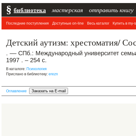
§
библиотека
–
мастерская
–
отправить книгу
Последние поступления
Доступные on-line
Весь каталог
Купить в my-s
Детский аутизм: хрестоматия/ С
. –– СПб.: Международный университет семьи
1997 . – 254 с.
В каталоге:
Психология
Прислано в библиотеку:
erezn
Оглавление