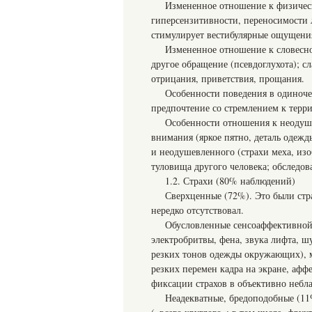
Измененное отношение к физическ
гиперсензитивности, переносимости
стимулирует вестибулярные ощущения
Измененное отношение к словесно
другое обращение (псевдоглухота); сл
отрицания, приветствия, прощания.
Особенности поведения в одиночес
предпочтение со стремлением к терри
Особенности отношения к неодуш
внимания (яркое пятно, деталь одеж
и неодушевленного (страхи меха, из
туловища другого человека; обследов
1.2. Страхи (80% наблюдений)
Сверхценные (72%). Это были стр
нередко отсутствовал.
Обусловленные сенсоаффективной 
электробритвы, фена, звука лифта, шу
резких тонов одежды окружающих), м
резких перемен кадра на экране, аф
фиксации страхов в объективно небл
Неадекватные, бредоподобные (11