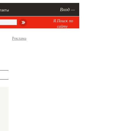
Вход —
такты
Я.Поиск по
сайту
Реклама