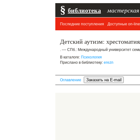
§
библиотека
–
мастерская
Последние поступления
Доступные on-line
Детский аутизм: хрестомати
. –– СПб.: Международный университет семьи
В каталоге:
Психология
Прислано в библиотеку:
erezn
Оглавление