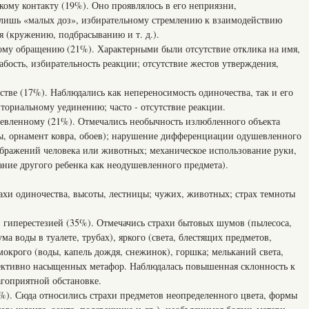
ому контакту (19%). Оно проявлялось в его неприязни,
 лишь «малых доз», избирательному стремлению к взаимодействию
 (кружению, подбрасыванию и т. д.).
му обращению (21%). Характерными были отсутствие отклика на имя,
абость, избирательность реакции; отсутствие жестов утверждения,
тве (17%). Наблюдались как непереносимость одиночества, так и его
ториальному уединению; часто - отсутствие реакции.
евленному (21%). Отмечались необычность излюбленного объекта
ды, орнамент ковра, обоев); нарушение дифференциации одушевленного
ображений человека или животных; механическое использование руки,
ание другого ребенка как неодушевленного предмета).
ахи одиночества, высоты, лестницы; чужих, животных; страх темноты
гиперестезией (35%). Отмечачись страхи бытовых шумов (пылесоса,
ма воды в туалете, трубах), яркого (света, блестящих предметов,
окрого (воды, капель дождя, снежинок), горшка; мельканий света,
фективно насыщенных метафор. Наблюдалась повышенная склонность к
агоприятной обстановке.
%). Сюда относились страхи предметов неопределенного цвета, формы