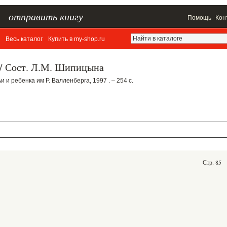
–
отправить книгу
—
Помощь
Кон
Весь каталог
Купить в my-shop.ru
я/ Сост. Л.М. Шипицына
 и ребенка им Р. Валленберга, 1997 . – 254 с.
Стр. 85