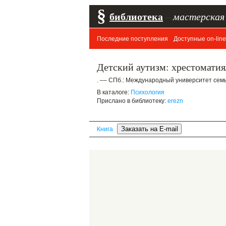
§
библиотека
–
мастерская
Последние поступления
Доступные on-line
Детский аутизм: хрестомати
. –– СПб.: Международный университет семьи
В каталоге:
Психология
Прислано в библиотеку:
erezn
Книга