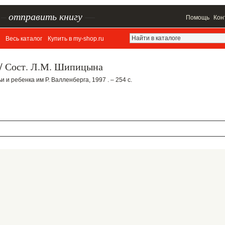
–
отправить книгу
—
Помощь
Кон
Весь каталог
Купить в my-shop.ru
я/ Сост. Л.М. Шипицына
 и ребенка им Р. Валленберга, 1997 . – 254 с.