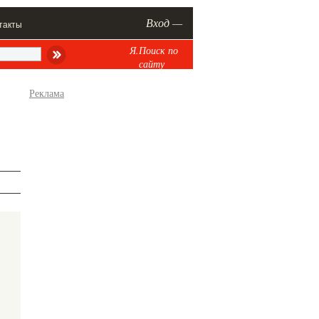
Вход —
такты
Я.Поиск по
сайту
Реклама