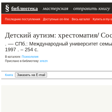
§
библиотека
–
мастерская
–
отправить книгу
Последние поступления
Доступные on-line
Весь каталог
Купить в my-s
Детский аутизм: хрестоматия/ С
. –– СПб.: Международный университет семьи
1997 . – 254 с.
В каталоге:
Психология
Прислано в библиотеку:
erezn
Книга