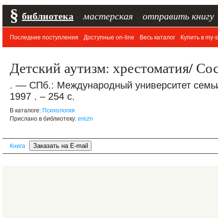
§
библиотека
–
мастерская
–
отправить книгу
Последние поступления
Доступные on-line
Весь каталог
Купить в my-s
Детский аутизм: хрестоматия/ С
. –– СПб.: Международный университет семьи
1997 . – 254 с.
В каталоге:
Психология
Прислано в библиотеку:
erezn
Книга