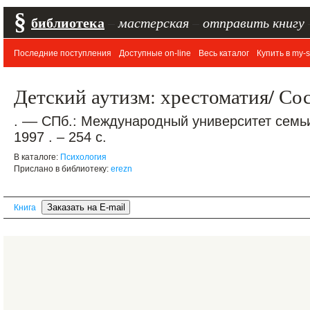
§
библиотека
–
мастерская
–
отправить книгу
Последние поступления
Доступные on-line
Весь каталог
Купить в my-s
Детский аутизм: хрестоматия/ С
. –– СПб.: Международный университет семьи
1997 . – 254 с.
В каталоге:
Психология
Прислано в библиотеку:
erezn
Книга