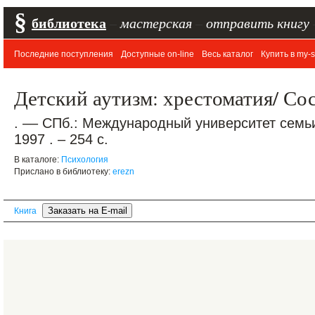
§
библиотека
–
мастерская
–
отправить книгу
Последние поступления
Доступные on-line
Весь каталог
Купить в my-s
Детский аутизм: хрестоматия/ С
. –– СПб.: Международный университет семьи
1997 . – 254 с.
В каталоге:
Психология
Прислано в библиотеку:
erezn
Книга