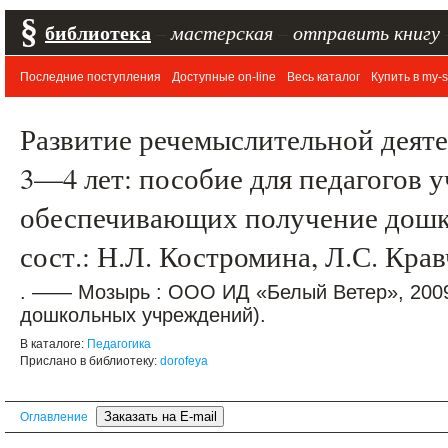
§
библиотека
–
мастерская
–
отправить книгу
Последние поступления
Доступные on-line
Весь каталог
Купить в my-s
Развитие речемыслительной деят
3—4 лет: пособие для педагогов 
обеспечивающих получение дошко
сост.: Н.Л. Костромина, Л.С. Кра
. —— Мозырь : ООО ИД «Белый Ветер», 2009
дошкольных учреждений).
В каталоге:
Педагогика
Прислано в библиотеку:
dorofeya
Оглавление