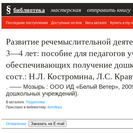
§
библиотека
–
мастерская
–
отправить книгу
Последние поступления
Доступные on-line
Весь каталог
Купить в my-s
Развитие речемыслительной деят
3—4 лет: пособие для педагогов 
обеспечивающих получение дошко
сост.: Н.Л. Костромина, Л.С. Кра
. —— Мозырь : ООО ИД «Белый Ветер», 2009
дошкольных учреждений).
В каталоге:
Педагогика
Прислано в библиотеку:
dorofeya
Оглавление