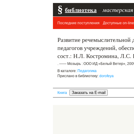
§
библиотека
–
мастерская
Последние поступления
Доступные on-line
Развитие речемыслительной 
педагогов учреждений, обес
сост.: Н.Л. Костромина, Л.С.
. —— Мозырь : ООО ИД «Белый Ветер», 2009
В каталоге:
Педагогика
Прислано в библиотеку:
dorofeya
Книга