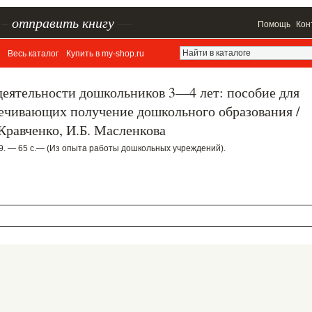
–
отправить книгу
—
Помощь
Кон
Весь каталог
Купить в my-shop.ru
деятельности дошкольников 3—4 лет: пособие для
печивающих получение дошкольного образования /
 Кравченко, И.Б. Масленкова
. — 65 с.— (Из опыта работы дошкольных учреждений).