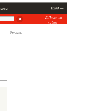
Вход —
такты
Я.Поиск по
сайту
Реклама