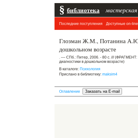
§
библиотека
–
мастерская
Последние поступления
Доступные on-line
Глозман Ж.М., Потанина А.Ю.
дошкольном возрасте
. –– СПб.: Питер, 2006. - 80 с. /// (ФРАГМЕ
диагностики в дошкольном возрасте)
В каталоге:
Психология
Прислано в библиотеку:
maksim4
Оглавление