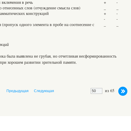
и включения в речь
+
-
о отнесенных слов (отчуждение смысла слов)
_
_
рамматических конструкций
+
-
-
‑
я (пропуск одного элемента в пробе на соотнесение с
_
_
нкций
ика была выявлена не грубая, но отчетливая несформированность
 при хорошем развитии зрительной памяти.
из 65
Предыдущая
Следующая