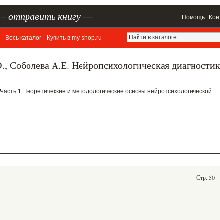
–
отправить книгу
—
Помощь
Кон
Весь каталог
Купить в my-shop.ru
, Соболева А.Е. Нейропсихологическая диагностик
НТ: Часть 1. Теоретические и методологические основы нейропсихологической
Стр. 50