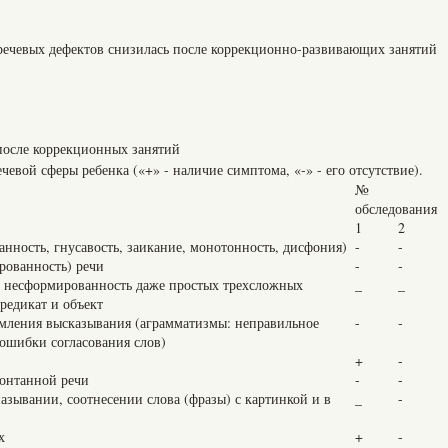
речевых дефектов снизилась после коррекционно-развивающих занятий
 после коррекционных занятий
чевой сферы ребенка («+» - наличие симптома, «-» - его отсутствие).
№
обследования
1
2
анность, гнусавость, заикание, монотонность, дисфония)
-
-
ированность) речи
-
‑
и, несформированность даже простых трехсложных
_
_
редикат и объект
рмления высказывания (аграмматизмы: неправильное
-
‑
 ошибки согласования слов)
+
-
понтанной речи
-
-
назывании, соотнесении слова (фразы) с картинкой и в
_
-
х
+
-