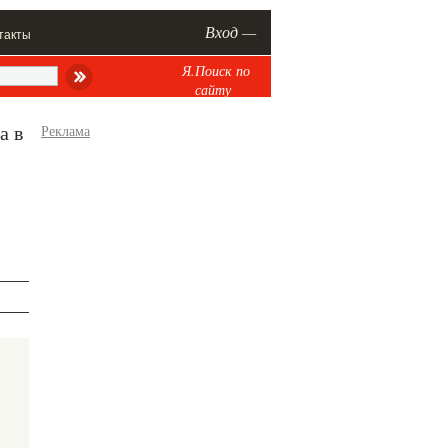
Вход —
такты
Я.Поиск по
сайту
а в
Реклама