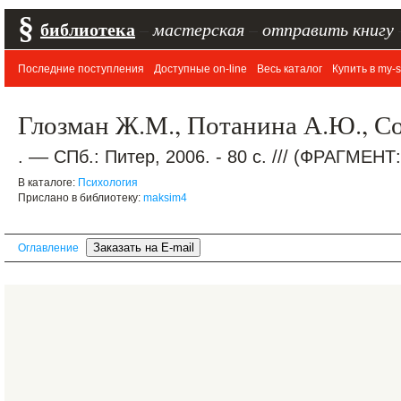
§
библиотека
–
мастерская
–
отправить книгу
Последние поступления
Доступные on-line
Весь каталог
Купить в my-s
Глозман Ж.М., Потанина А.Ю., Со
. –– СПб.: Питер, 2006. - 80 с. /// (ФРАГМЕ
В каталоге:
Психология
Прислано в библиотеку:
maksim4
Оглавление