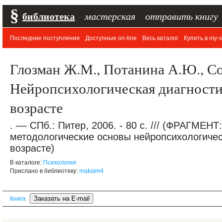
§
библиотека
–
мастерская
–
отправить книгу
Последние поступления
Доступные on-line
Весь каталог
Купить в my-s
Глозман Ж.М., Потанина А.Ю., Со
Нейропсихологическая диагности
возрасте
. –– СПб.: Питер, 2006. - 80 с. /// (ФРАГМЕНТ
методологические основы нейропсихологичес
возрасте)
В каталоге:
Психология
Прислано в библиотеку:
maksim4
Книга