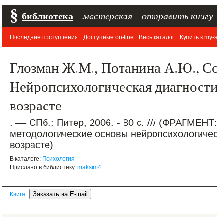
§
библиотека
–
мастерская
–
отправить книгу
Последние поступления
Доступные on-line
Весь каталог
Купить в my-s
Глозман Ж.М., Потанина А.Ю., Со
Нейропсихологическая диагности
возрасте
. –– СПб.: Питер, 2006. - 80 с. /// (ФРАГМЕНТ
методологические основы нейропсихологичес
возрасте)
В каталоге:
Психология
Прислано в библиотеку:
maksim4
Книга