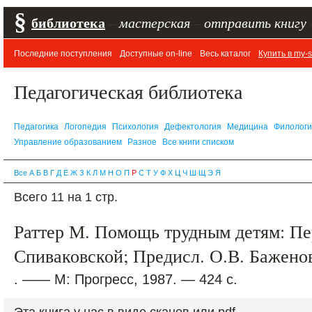
§
библиотека
–
мастерская
–
отправить книгу
Последние поступления
Доступные on-line
Весь каталог
Купить в my-s
Педагогическая библиотека
Педагогика
Логопедия
Психология
Дефектология
Медицина
Филолог
Управление образованием
Разное
Все книги списком
Все
А
Б
В
Г
Д
Е
Ж
З
К
Л
М
Н
О
П
Р
С
Т
У
Ф
Х
Ц
Ч
Ш
Щ
Э
Я
Всего 11 на 1 стр.
Раттер М. Помощь трудным детям: Пер.
Спиваковской; Предисл. О.В. Баженов
. —— М: Прогресс, 1987. — 424 с.