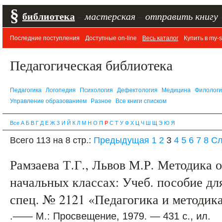
§
библиотека
–
мастерская
–
отправить книгу
Последние поступления
Доступные on-line
Весь каталог
Купить в my-s
Педагогическая библиотека
Педагогика
Логопедия
Психология
Дефектология
Медицина
Филолог
Управление образованием
Разное
Все книги списком
Все
А
Б
В
Г
Д
Е
Ж
З
И
Й
К
Л
М
Н
О
П
Р
С
Т
У
Ф
Х
Ц
Ч
Ш
Щ
Э
Ю
Я
Всего 113 на 8 стр.:
Предыдущая
1
2
3
4
5
6
7
8
С
Рамзаева Т.Г., Львов М.Р. Методика 
начальных классах: Учеб. пособие для
спец. № 2121 «Педагогика и методика
.—— М.: Просвещение, 1979. — 431 с., ил.