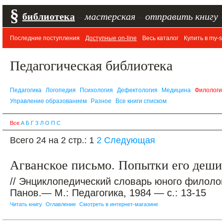
§
библиотека
–
мастерская
–
отправить книгу
Последние поступления
Доступные on-line
Весь каталог
Купить в my-s
Педагогическая библиотека
Педагогика
Логопедия
Психология
Дефектология
Медицина
Филолог
Управление образованием
Разное
Все книги списком
Все
А
Б
Г
З
Л
О
П
С
Всего 24 на 2 стр.:
1
2
Следующая
Агванское письмо. Попытки его деш
// Энциклопедический словарь юного филолог
Панов.— М.: Педагогика, 1984 — с.: 13-15
Читать книгу
Оглавление
Смотреть в интернет-магазине