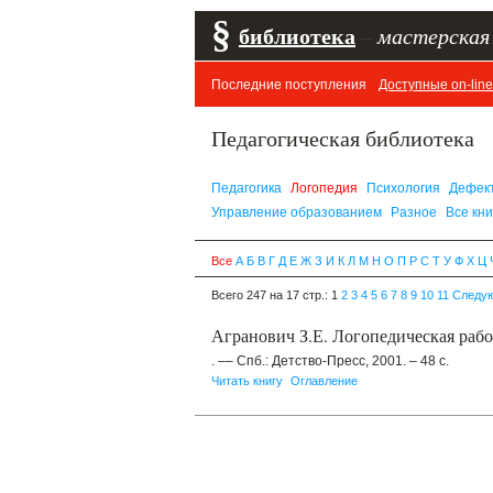
§
библиотека
–
мастерская
Последние поступления
Доступные on-line
Педагогическая библиотека
Педагогика
Логопедия
Психология
Дефек
Управление образованием
Разное
Все кни
Все
А
Б
В
Г
Д
Е
Ж
З
И
К
Л
М
Н
О
П
Р
С
Т
У
Ф
Х
Ц
Всего 247 на 17 стр.:
1
2
3
4
5
6
7
8
9
10
11
Следу
Агранович З.Е. Логопедическая раб
. –– Спб.: Детство-Пресс, 2001. – 48 c.
Читать книгу
Оглавление