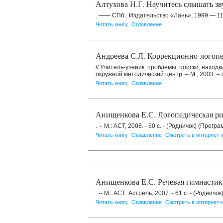
Алтухова Н.Г. Научитесь слышать з
. —— СПб.: Издательство «Лань», 1999.— 112
Читать книгу
Оглавление
Андреева С.Л. Коррекционно-логопе
// Учитель-ученик; проблемы, поиски, нахо
окружной методический центр. – М., 2003. – 
Читать книгу
Оглавление
Анищенкова Е.С. Логопедическая ри
. -- М.: АСТ, 2008. - 60 с. - (Родничок) (Прог
Читать книгу
Оглавление
Смотреть в интернет-
Анищенкова Е.С. Речевая гимнастик
. -- М.: АСТ: Астрель, 2007. - 61 с. - (Родничок
Читать книгу
Оглавление
Смотреть в интернет-