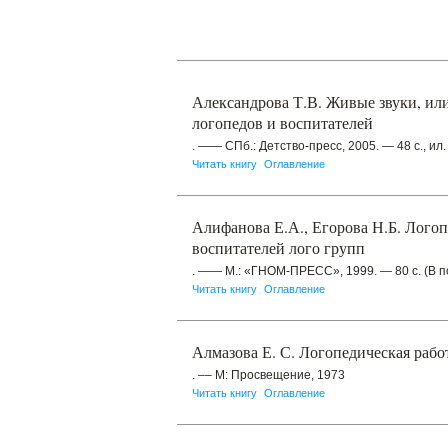
Александрова Т.В. Живые звуки, ил
логопедов и воспитателей
. —— СПб.: Детство-пресс, 2005. — 48 с., ил.
Читать книгу
Оглавление
Алифанова Е.А., Егорова Н.Б. Лого
воспитателей лого групп
. —— М.: «ГНОМ-ПРЕСС», 1999. — 80 с. (В 
Читать книгу
Оглавление
Алмазова Е. С. Логопедическая рабо
. –– М: Просвещение, 1973
Читать книгу
Оглавление