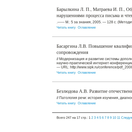
Барылкина Л. П., Матраева И. П., Об
нарушениями процесса письма и чтен
.—— М.: 5 за знания, 2005. — 128 с. (Метод
Читать книгу
Оглавление
Басаргина Л.В. Повышение квалифик
сопровождения
// Модернизация и развитие системы допо
научно-практической интернет-конференции.
— URL: http://www.sipk.ru/conference/pdf_2008
Читать книгу
Оглавление
Безлюдова А.В. Развитие отечественн
// Патология речи: история изучения, диагно
Читать книгу
Оглавление
Всего 247 на 17 стр.:
1
2
3
4
5
6
7
8
9
10
11
Следу