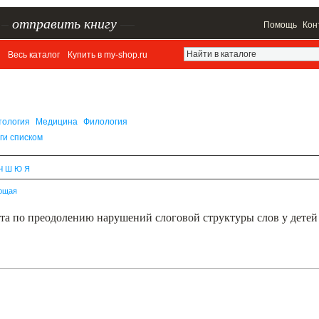
–
отправить книгу
—
Помощь
Кон
Весь каталог
Купить в my-shop.ru
тология
Медицина
Филология
ги списком
Ч
Ш
Ю
Я
ющая
ота по преодолению нарушений слоговой структуры слов у детей