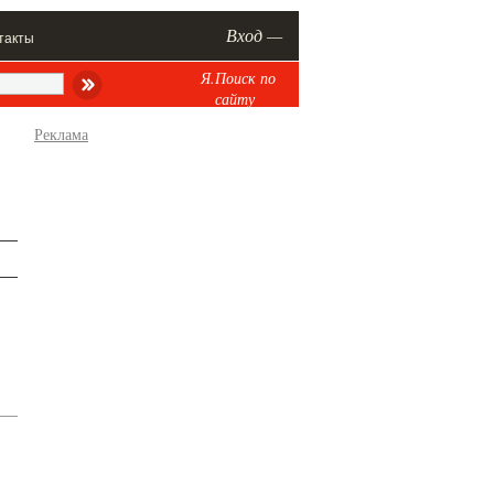
Вход —
такты
Я.Поиск по
сайту
Реклама