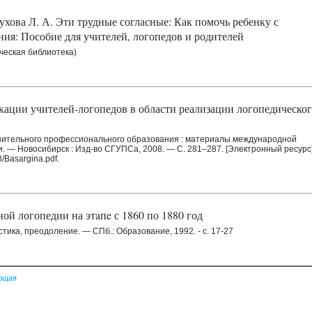
ухова Л. А. Эти трудные согласные: Как помочь ребенку с
ия: Пособие для учителей, логопедов и родителей
ическая библиотека)
ации учителей-логопедов в области реализации логопедическо
лнительного профессионального образования : материалы международной
 — Новосибирск : Изд-во СГУПСа, 2008. — С. 281–287. [Электронный ресурс]
/Basargina.pdf.
ой логопедии на этaпe с 1860 по 1880 год
стика, преодоление. — СПб.: Образование, 1992. - с. 17-27
ющая