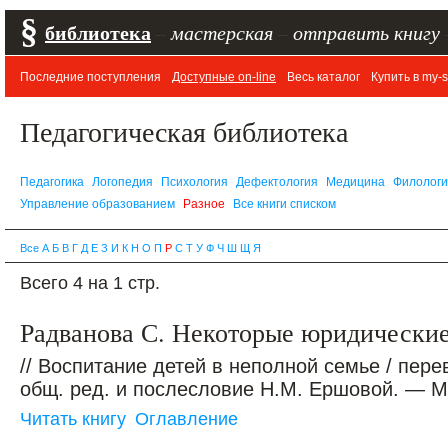
§
библиотека
–
мастерская
–
отправить книгу
Последние поступления
Доступные on-line
Весь каталог
Купить в my-s
Педагогическая библиотека
Педагогика
Логопедия
Психология
Дефектология
Медицина
Филолог
Управление образованием
Разное
Все книги списком
Все
А
Б
В
Г
Д
Е
З
И
К
Н
О
П
Р
С
Т
У
Ф
Ч
Ш
Щ
Я
Всего 4 на 1 стр.
Радванова С. Некоторые юридически
// Воспитание детей в неполной семье / пере
общ. ред. и послесловие Н.М. Ершовой. — М.:
Читать книгу
Оглавление