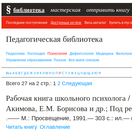
§
библиотека
–
мастерская
–
отправить книгу
Последние поступления
Доступные on-line
Весь каталог
Купить в my-s
Педагогическая библиотека
Педагогика
Логопедия
Психология
Дефектология
Медицина
Филолог
Управление образованием
Разное
Все книги списком
Все
А
Б
В
Г
Д
Е
Ж
З
И
К
Л
М
Н
О
П
Р
С
Т
У
Ф
Х
Ц
Ч
Ш
Щ
Э
Ю
Я
Всего 27 на 2 стр.:
1
2
Следующая
Рабочая книга школьного психолога /
Акимова, Е.М. Борисова и др.; Под р
.—— М.: Просвещение, 1991.— 303 с.: ил.—
Читать книгу
Оглавление