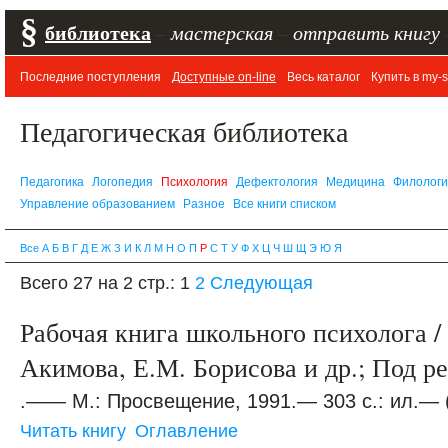
§
библиотека
–
мастерская
–
отправить книгу
Последние поступления
Доступные on-line
Весь каталог
Купить в my-s
Педагогическая библиотека
Педагогика
Логопедия
Психология
Дефектология
Медицина
Филолог
Управление образованием
Разное
Все книги списком
Все
А
Б
В
Г
Д
Е
Ж
З
И
К
Л
М
Н
О
П
Р
С
Т
У
Ф
Х
Ц
Ч
Ш
Щ
Э
Ю
Я
Всего 27 на 2 стр.:
1
2
Следующая
Рабочая книга школьного психолога /
Акимова, Е.М. Борисова и др.; Под р
.—— М.: Просвещение, 1991.— 303 с.: ил.—
Читать книгу
Оглавление