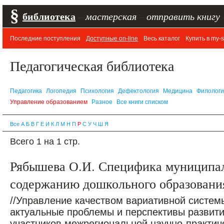
§
библиотека
–
мастерская
–
отправить книгу
Последние поступления
Доступные on-line
Весь каталог
Купить в my-s
Педагогическая библиотека
Педагогика
Логопедия
Психология
Дефектология
Медицина
Филолог
Управление образованием
Разное
Все книги списком
Все
А
Б
В
Г
Е
И
К
Л
М
Н
П
Р
С
У
Ч
Ш
Я
Всего 1 на 1 стр.
Рябышева О.И. Специфика муниципал
содержанию дошкольного образования
//Управление качеством вариативной систем
актуальные проблемы и перспективы развити
участников межрегиональной научно-практиче