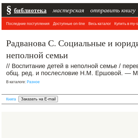
§
библиотека
–
мастерская
–
отправить книгу
Последние поступления
Доступные on-line
Весь каталог
Купить в my-s
Радванова С. Социальные и юрид
неполной семьи
// Воспитание детей в неполной семье / пере
общ. ред. и послесловие Н.М. Ершовой. — М.:
В каталоге:
Разное
Книга