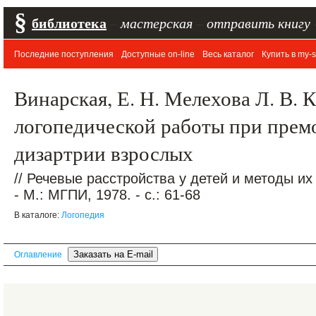
§
библиотека
–
мастерская
–
отправить книгу
Последние поступления
Доступные on-line
Весь каталог
Купить в my-s
Винарская, Е. Н. Мелехова Л. В. 
логопедической работы при прем
дизартрии взрослых
// Речевые расстройства у детей и методы их
- М.: МГПИ, 1978. - с.: 61-68
В каталоге:
Логопедия
Оглавление