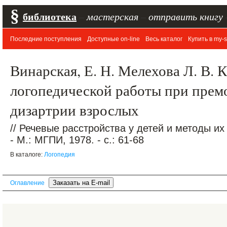
§
библиотека
–
мастерская
–
отправить книгу
Последние поступления
Доступные on-line
Весь каталог
Купить в my-s
Винарская, Е. Н. Мелехова Л. В. 
логопедической работы при прем
дизартрии взрослых
// Речевые расстройства у детей и методы их
- М.: МГПИ, 1978. - с.: 61-68
В каталоге:
Логопедия
Оглавление