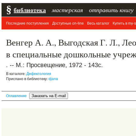
§
библиотека
–
мастерская
–
отправить книгу
Последние поступления
Доступные on-line
Весь каталог
Купить в my-s
Венгер А. А., Выгодская Г. Л., Ле
в специальные дошкольные учре
. -- М.: Просвещение, 1972 - 143с.
В каталоге:
Дефектология
Прислано в библиотеку:
djana
Оглавление