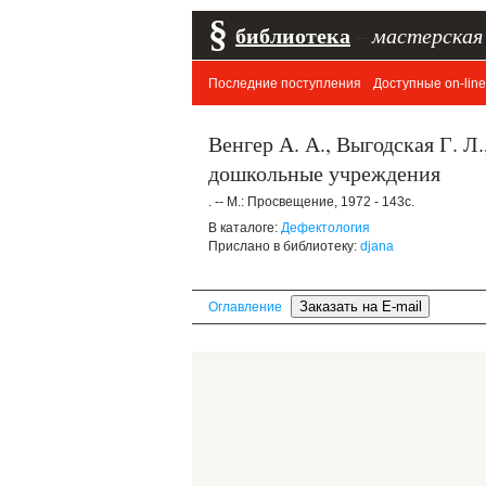
§
библиотека
–
мастерская
Последние поступления
Доступные on-line
Венгер А. А., Выгодская Г. Л
дошкольные учреждения
. -- М.: Просвещение, 1972 - 143с.
В каталоге:
Дефектология
Прислано в библиотеку:
djana
Оглавление