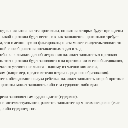
едования заполняются протоколы, описания которых будут приведены
 какой протокол будет вести, так как заполнение протоколов требует
м, что именно нужно фиксировать; о чем может свидетельствовать то
иной способ решения поставленных задач и т. д.
ебенка в комнате для обследования начинает заполняться протокол
ак этот протокол будет заполняться на протяжении всего обследования,
учае отсутствия психолога – одному из членов комиссии,
ком (например, представителю отдела народного образования).
ает к обследованию слуха ребенка, начинает заполнять второй протокол
 протокол может заполнять либо сам сурдолог, либо врач-
речи заполняет сам сурдопедагог (сурдолог).
 и интеллектуального, развития заполняет врач-психоневролог (если
, либо сурдопедагог.