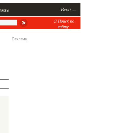
Вход —
такты
Я.Поиск по
сайту
Реклама