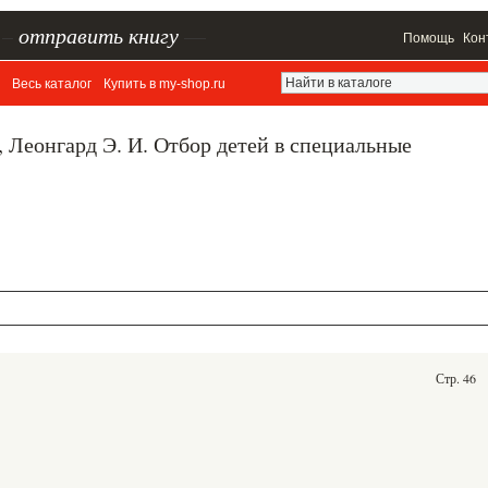
–
отправить книгу
—
Помощь
Кон
Весь каталог
Купить в my-shop.ru
., Леонгард Э. И. Отбор детей в специальные
Стр. 46