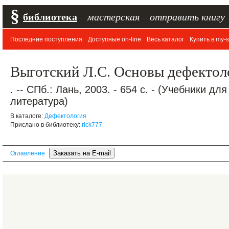
§
библиотека
–
мастерская
–
отправить книгу
Последние поступления
Доступные on-line
Весь каталог
Купить в my-s
Выготский Л.С. Основы дефектол
. -- СПб.: Лань, 2003. - 654 с. - (Учебники д
литература)
В каталоге:
Дефектология
Прислано в библиотеку:
rick777
Оглавление