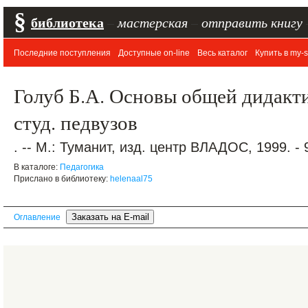
§
библиотека
–
мастерская
–
отправить книгу
Последние поступления
Доступные on-line
Весь каталог
Купить в my-s
Голуб Б.А. Основы общей дидакти
студ. педвузов
. -- М.: Туманит, изд. центр ВЛАДОС, 1999. - 
В каталоге:
Педагогика
Прислано в библиотеку:
helenaal75
Оглавление