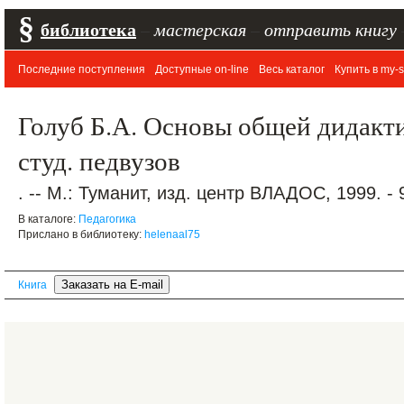
§
библиотека
–
мастерская
–
отправить книгу
Последние поступления
Доступные on-line
Весь каталог
Купить в my-s
Голуб Б.А. Основы общей дидакти
студ. педвузов
. -- М.: Туманит, изд. центр ВЛАДОС, 1999. - 
В каталоге:
Педагогика
Прислано в библиотеку:
helenaal75
Книга