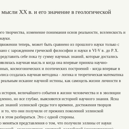
мысли ХХ в. и его значение в геологической
го творчества, изменение понимания основ реальности, вселенскость и
науки.
 движении теперь, может быть сравнено из прошлого науки только с
ано с зарождением греческой философии и науки в VI-V в. до Р.Х.
редставить себе пока ту сумму научных знаний, которые достались
ыявлялась научная мысль и когда она впервые приняла научно-
зных, космогонических и поэтических построений - когда впервые в
иса создалась научная методика - логика и теоретическая математика
о реальным искание научной истины, как самоцель жизни личности в
ла история, величайшего события в жизни человечества и в эволюции
ленно, но все глубже, выясняются историей научного знания. Ясна
ых знаний эллинской среды того времени, достижения творцов
, и то, что они получили от прежних поколений эллинской
в этом разбираться. Это с одной стороны.
ко меняться представления о том, что получили эллины от науки
заций - малоазиатских, критской, халдейской (месопотамских),