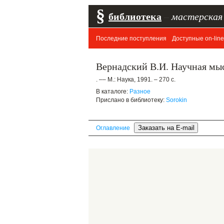
§
библиотека
–
мастерская
Последние поступления
Доступные on-line
Вернадский В.И. Научная мыс
. –– М.: Наука, 1991. – 270 с.
В каталоге:
Разное
Прислано в библиотеку:
Sorokin
Оглавление