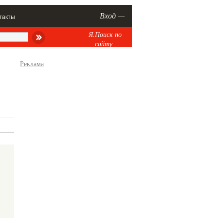
Вход —
такты
Я.Поиск по
сайту
Реклама