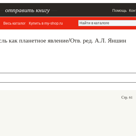
–
отправить книгу
—
Помощь
Кон
Весь каталог
Купить в my-shop.ru
ль как планетное явление/Отв. ред. А.Л. Яншин
Стр. 61