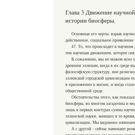
Глава 3 Движение научной 
истории биосферы.
Основные его черты: взрыв научно
действенное, социальное проявление 
47. То, что происходит в научном
тем научным движением, которое связ
К сожалению, мы не можем ясно п
древним эллинам, когда в их среде в
философскую структуру, вне религио
эллинской городской цивилизации пол
в приложении к жизни, и когда стал
общественной среде.
Обстоятельства этого, как показа
биосферы, во многом загадочны и мед
лишь в первых контурах сумма научн
эллинской науки, живших в то время
цивилизации. Мы медленно начинаем 
А с другой - сейчас начинают рез
предшествовавших им великих цивили