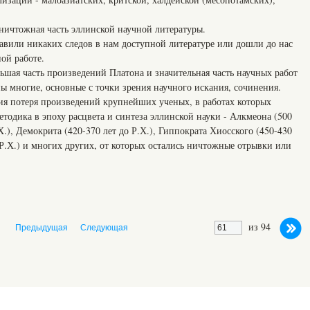
 ничтожная часть эллинской научной литературы.
авили никаких следов в нам доступной литературе или дошли до нас
ой работе.
ьшая часть произведений Платона и значительная часть научных работ
ны многие, основные с точки зрения научного искания, сочинения.
ния потеря произведений крупнейших ученых, в работах которых
етодика в эпоху расцвета и синтеза эллинской науки - Алкмеона (500
.Х.), Демокрита (420-370 лет до Р.Х.), Гиппократа Хиосского (450-430
о Р.Х.) и многих других, от которых остались ничтожные отрывки или
из 94
Предыдущая
Следующая