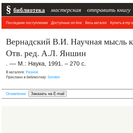
§
библиотека
–
мастерская
–
отправить книгу
Последние поступления
Доступные on-line
Весь каталог
Купить в my-s
Вернадский В.И. Научная мысль к
Отв. ред. А.Л. Яншин
. –– М.: Наука, 1991. – 270 с.
В каталоге:
Разное
Прислано в библиотеку:
Sorokin
Оглавление