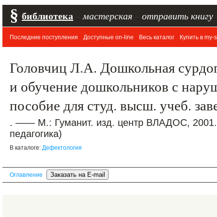
§
библиотека
–
мастерская
–
отправить книгу
Последние поступления
Доступные on-line
Весь каталог
Купить в my-s
Головчиц Л.А. Дошкольная сурдо
и обучение дошкольников с нару
пособие для студ. высш. учеб. за
. —— М.: Гуманит. изд. центр ВЛАДОС, 2001
педагогика)
В каталоге:
Дефектология
Оглавление