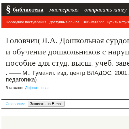
§
библиотека
–
мастерская
–
отправить книгу
Последние поступления
Доступные on-line
Весь каталог
Купить в my-s
Головчиц Л.А. Дошкольная сурдо
и обучение дошкольников с нару
пособие для студ. высш. учеб. за
. —— М.: Гуманит. изд. центр ВЛАДОС, 2001
педагогика)
В каталоге:
Дефектология
Оглавление